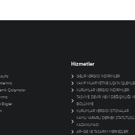
Hizmetler
Sayfa
GELİR VERGİSİ İNDİRİMLER
tlerimiz
VAKIF MUAFİYETİNE İLİŞKİN İŞLEMLE
mik Çalışmalar
KURUMLAR VERGİSİ İNDİRİMLERİ
rımız
TASVİYE, DEVİR, NEV’İ DEĞİŞİKLİĞİ V
ı Bilgiler
BÖLÜNME
im
KURUMLAR VERGİSİ İSTİSNALAR
KAMU YARARLI DERNEK STATÜTÜSÜ
KAZANILMASI
AR-GE VE TASARIM MERKEZLERİ