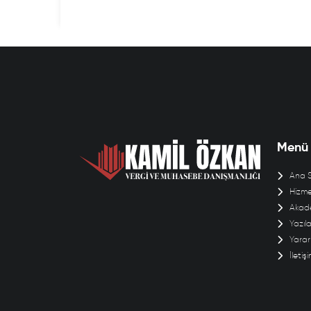
Menü
Ana 
Hizme
Akade
Yazıla
Yararl
İletiş