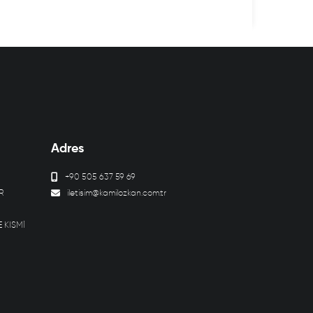
Adres
+90 505 637 59 69
R
iletisim@kamilozkan.com.tr
E KISMİ