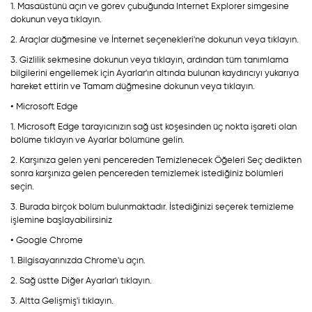
1. Masaüstünü açın ve görev çubuğunda Internet Explorer simgesine
dokunun veya tıklayın.
2. Araçlar düğmesine ve İnternet seçenekleri'ne dokunun veya tıklayın.
3. Gizlilik sekmesine dokunun veya tıklayın, ardından tüm tanımlama
bilgilerini engellemek için Ayarlar'ın altında bulunan kaydırıcıyı yukarıya
hareket ettirin ve Tamam düğmesine dokunun veya tıklayın.
• Microsoft Edge
1. Microsoft Edge tarayıcınızın sağ üst köşesinden üç nokta işareti olan
bölüme tıklayın ve Ayarlar bölümüne gelin.
2. Karşınıza gelen yeni pencereden Temizlenecek Öğeleri Seç dedikten
sonra karşınıza gelen pencereden temizlemek istediğiniz bölümleri
seçin.
3. Burada birçok bölüm bulunmaktadır. İstediğinizi seçerek temizleme
işlemine başlayabilirsiniz
• Google Chrome
1. Bilgisayarınızda Chrome'u açın.
2. Sağ üstte Diğer Ayarlar'ı tıklayın.
3. Altta Gelişmiş'i tıklayın.