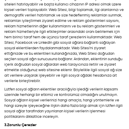
siteleri hatırlayabilir ve başta kullanıcı cihazının IP adresi olmak üzere
kişisel verileri toplayabilir. Web Sitesi, bilgi toplamak, ilgi alanlarınızı ve
demografik verileri hatırlamak ve size hedeflenmiş reklamları sunmak,
reklamları iyileştirmek ziyaret edilme ve reklam gösterimleri sayısını,
reklam hizmetlerinin diğer kullanımlarını ve bu reklam gösterimleri ve
reklam hizmetleriyle ilgili etkileşimler arasındaki oranı belirlemek için
hem birinci taraf hem de üçüncü taraf çerezlerini kullanmaktadır. Web
Sitesi; Facebook ve LinkedIn gibi sosyal ağlara bağlantı sağlayan
sosyal eklentilerden faydalanmaktadır. Web Sitesi'ni ziyaret
ettiğinizde ve bu eklentileri kullandığınızda, Web Sitesi doğrudan
seçilen sosyal ağın sunucusuna bağlanır. Ardından, eklentinin sunduğu
içerik doğrudan sosyal ağlardan web tarayıcınıza iletilir ve ziyaret
etmekte olduğunuz web sitesine eklenir. Böylelikle ilgili sosyal ağ size
ait verilere ulaşarak işleyebilir ve ilgili sosyal ağdaki hesabınıza ait
verilerle birleştirebilir.
Lütfen sosyal ağların eklentiler aracılığıyla işlediği verilerin kapsamı
üzerinde herhangi bir etkimiz ve kontrolümüz olmadığını unutmayın.
Sosyal ağların kişisel verilerinizi hangi amaçla, hangi yöntemlerle ve
hangi süreyle işleyeceğine ilişkin daha fazla bilgi almak için lütfen ilgili
sosyal ağlar tarafından yayınlanan kişisel verilerin işlenmesi
politikalarını dikkatlice inceleyin.
3.Zorunlu Çerezler