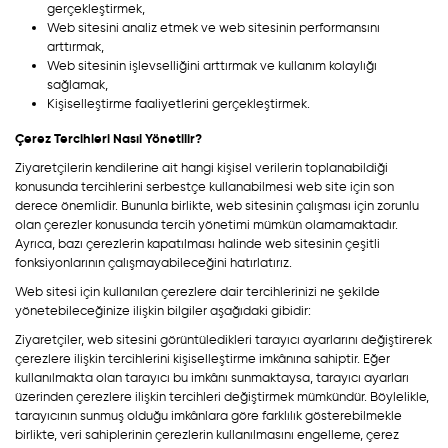
gerçekleştirmek,
Web sitesini analiz etmek ve web sitesinin performansını
arttırmak,
Web sitesinin işlevselliğini arttırmak ve kullanım kolaylığı
sağlamak,
Kişiselleştirme faaliyetlerini gerçekleştirmek.
Çerez Tercihleri Nasıl Yönetilir?
Ziyaretçilerin kendilerine ait hangi kişisel verilerin toplanabildiği
konusunda tercihlerini serbestçe kullanabilmesi web site için son
derece önemlidir. Bununla birlikte, web sitesinin çalışması için zorunlu
olan çerezler konusunda tercih yönetimi mümkün olamamaktadır.
Ayrıca, bazı çerezlerin kapatılması halinde web sitesinin çeşitli
fonksiyonlarının çalışmayabileceğini hatırlatırız.
Web sitesi için kullanılan çerezlere dair tercihlerinizi ne şekilde
yönetebileceğinize ilişkin bilgiler aşağıdaki gibidir:
Ziyaretçiler, web sitesini görüntüledikleri tarayıcı ayarlarını değiştirerek
çerezlere ilişkin tercihlerini kişiselleştirme imkânına sahiptir. Eğer
kullanılmakta olan tarayıcı bu imkânı sunmaktaysa, tarayıcı ayarları
üzerinden çerezlere ilişkin tercihleri değiştirmek mümkündür. Böylelikle,
tarayıcının sunmuş olduğu imkânlara göre farklılık gösterebilmekle
birlikte, veri sahiplerinin çerezlerin kullanılmasını engelleme, çerez