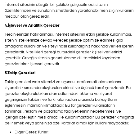
İnternet sitesinin düzgün bir şekilde çalışabilmesi, sitenin
özelliklerinden ve sunulan hizmetlerden yararlanabilmeniz için kullanımı
mecburi olan çerezlerdir.
4.İşlevsel ve Analitik Çerezler
Tercihlerinizin hatırlanması, internet sitesinin etkin şekilde kullanılması,
sitenin isteklerinize cevap verecek şekilde optimize edilmesi gibi
amaçlarla kullanılan ve siteyi nasıl kullandığınız hakkında verileri içeren
çerezlerdir. Nitelikleri gereği bu türdeki çerezler kişisel verilerinizi
içerebilir. Örneğin sitenin görüntülenme dili tercihinizi kaydeden
çerezler birer işlevsel çerezdir.
5.Takip Çerezleri
Takip çerezleri web sitemizi ve üçüncü taraflara ait alan adlarını
ziyaretiniz sırasında oluşturulan birincil ve üçüncü taraf çerezlerdir. Bu
çerezler oluşturuldukları alan adlarındaki tıklama ve ziyaret
geçmişinizin takibini ve farklı alan adları arasında bu kayıtların
eşlenmesini mümkün kılmaktadır. Bu tür çerezler kullanıcıların
tanınması, reklam ve pazarlama faaliyetlerinin hedeflenmesi ve
içeriğin özelleştirilmesi amacı ile kullanılmaktadır. Bu çerezler kimliğinizi
belirlemek veya şahsınıza özel kararlar almak için kullanılmayacaktır.
Diğer Çerez Türleri: