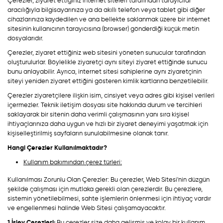
Çerezler, ziyaret ettiğiniz internet siteleri tarafından tarayıcılar
aracılığıyla bilgisayarınıza ya da akıllı telefon veya tablet gibi diğer
cihazlarınıza kaydedilen ve ana bellekte saklanmak üzere bir internet
sitesinin kullanıcının tarayıcısına (browser) gönderdiği küçük metin
dosyalarıdır.
Çerezler, ziyaret ettiğiniz web sitesini yöneten sunucular tarafından
oluşturulurlar. Böylelikle ziyaretçi aynı siteyi ziyaret ettiğinde sunucu
bunu anlayabilir. Ayrıca, internet sitesi sahiplerine aynı ziyaretçinin
siteyi yeniden ziyaret ettiğini gösteren kimlik kartlarına benzetilebilir.
Çerezler ziyaretçilere ilişkin isim, cinsiyet veya adres gibi kişisel verileri
içermezler. Teknik iletişim dosyası site hakkında durum ve tercihleri
saklayarak bir sitenin daha verimli çalışmasının yanı sıra kişisel
ihtiyaçlarınıza daha uygun ve hızlı bir ziyaret deneyimi yaşatmak için
kişiselleştirilmiş sayfaların sunulabilmesine olanak tanır.
Hangi Çerezler Kullanılmaktadır?
Kullanım bakımından çerez türleri:
Kullanılması Zorunlu Olan Çerezler: Bu çerezler, Web Sitesi'nin düzgün
şekilde çalışması için mutlaka gerekli olan çerezlerdir. Bu çerezlere,
sistemin yönetilebilmesi, sahte işlemlerin önlenmesi için ihtiyaç vardır
ve engellenmesi halinde Web Sitesi çalışamayacaktır.
1.İşlev Çerezleri:
Bu çerezler size daha gelişmiş ve kolay bir kullanım