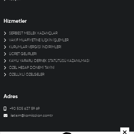
Hizmetler
SERBEST MESLEK KAZANÇLAR
VAKIF MUAFİYETİNE İLİŞKİN İŞLEMLER
KURUMLAR VERGİSİ İNDİRİMLERİ
ÜCRET GELIRLERI
KAMU YARARLI DERNEK STATÜTÜSÜ KAZANILMASI
ÖZEL HESAP DÖNEMİ TAYİNİ
ÖZELLİKLİ ÖZELGELER
Adres
+90 505 637 59 69
iletisim@kamilozkan.com.tr