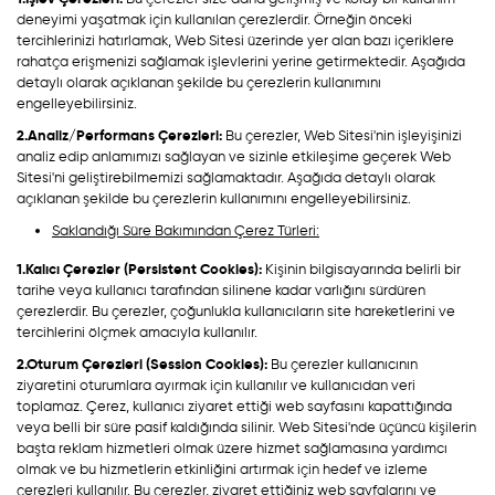
deneyimi yaşatmak için kullanılan çerezlerdir. Örneğin önceki
tercihlerinizi hatırlamak, Web Sitesi üzerinde yer alan bazı içeriklere
rahatça erişmenizi sağlamak işlevlerini yerine getirmektedir. Aşağıda
detaylı olarak açıklanan şekilde bu çerezlerin kullanımını
engelleyebilirsiniz.
2.Analiz/Performans Çerezleri:
Bu çerezler, Web Sitesi'nin işleyişinizi
analiz edip anlamımızı sağlayan ve sizinle etkileşime geçerek Web
Sitesi'ni geliştirebilmemizi sağlamaktadır. Aşağıda detaylı olarak
açıklanan şekilde bu çerezlerin kullanımını engelleyebilirsiniz.
Saklandığı Süre Bakımından Çerez Türleri:
1.Kalıcı Çerezler (Persistent Cookies):
Kişinin bilgisayarında belirli bir
tarihe veya kullanıcı tarafından silinene kadar varlığını sürdüren
çerezlerdir. Bu çerezler, çoğunlukla kullanıcıların site hareketlerini ve
tercihlerini ölçmek amacıyla kullanılır.
2.Oturum Çerezleri (Session Cookies):
Bu çerezler kullanıcının
ziyaretini oturumlara ayırmak için kullanılır ve kullanıcıdan veri
toplamaz. Çerez, kullanıcı ziyaret ettiği web sayfasını kapattığında
veya belli bir süre pasif kaldığında silinir. Web Sitesi'nde üçüncü kişilerin
başta reklam hizmetleri olmak üzere hizmet sağlamasına yardımcı
olmak ve bu hizmetlerin etkinliğini artırmak için hedef ve izleme
çerezleri kullanılır. Bu çerezler, ziyaret ettiğiniz web sayfalarını ve