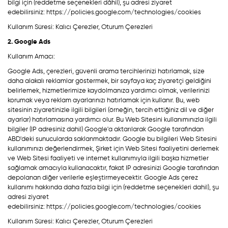
bilgi için (reddetme seçenekleri dâhil), şu adresi ziyaret
edebilirsiniz:
https://policies.google.com/technologies/cookies
Kullanım Süresi: Kalıcı Çerezler, Oturum Çerezleri
2. Google Ads
Kullanım Amacı:
Google Ads, çerezleri, güvenli arama tercihlerinizi hatırlamak, size
daha alakalı reklamlar göstermek, bir sayfaya kaç ziyaretçi geldiğini
belirlemek, hizmetlerimize kaydolmanıza yardımcı olmak, verilerinizi
korumak veya reklam ayarlarınızı hatırlamak için kullanır. Bu, web
sitesinin ziyaretinizle ilgili bilgileri (örneğin, tercih ettiğiniz dil ve diğer
ayarlar) hatırlamasına yardımcı olur. Bu Web Sitesini kullanımınızla ilgili
bilgiler (IP adresiniz dahil) Google'a aktarılarak Google tarafından
ABD'deki sunucularda saklanmaktadır. Google bu bilgileri Web Sitesini
kullanımınızı değerlendirmek, Şirket için Web Sitesi faaliyetini derlemek
ve Web Sitesi faaliyeti ve internet kullanımıyla ilgili başka hizmetler
sağlamak amacıyla kullanacaktır, fakat IP adresinizi Google tarafından
depolanan diğer verilerle eşleştirmeyecektir. Google Ads çerez
kullanımı hakkında daha fazla bilgi için (reddetme seçenekleri dahil), şu
adresi ziyaret
edebilirsiniz:
https://policies.google.com/technologies/cookies
Kullanım Süresi: Kalıcı Çerezler, Oturum Çerezleri