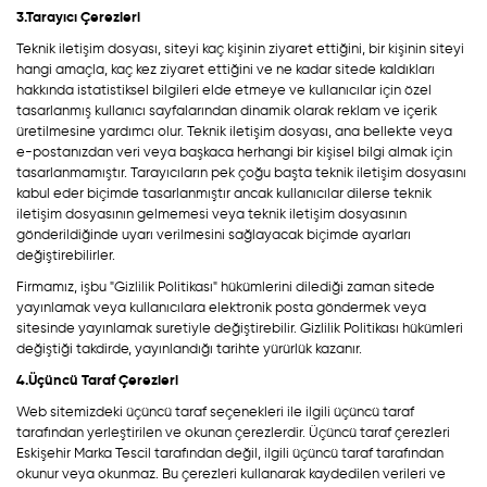
3.Tarayıcı Çerezleri
Teknik iletişim dosyası, siteyi kaç kişinin ziyaret ettiğini, bir kişinin siteyi
hangi amaçla, kaç kez ziyaret ettiğini ve ne kadar sitede kaldıkları
hakkında istatistiksel bilgileri elde etmeye ve kullanıcılar için özel
tasarlanmış kullanıcı sayfalarından dinamik olarak reklam ve içerik
üretilmesine yardımcı olur. Teknik iletişim dosyası, ana bellekte veya
e-postanızdan veri veya başkaca herhangi bir kişisel bilgi almak için
tasarlanmamıştır. Tarayıcıların pek çoğu başta teknik iletişim dosyasını
kabul eder biçimde tasarlanmıştır ancak kullanıcılar dilerse teknik
iletişim dosyasının gelmemesi veya teknik iletişim dosyasının
gönderildiğinde uyarı verilmesini sağlayacak biçimde ayarları
değiştirebilirler.
Firmamız, işbu "Gizlilik Politikası" hükümlerini dilediği zaman sitede
yayınlamak veya kullanıcılara elektronik posta göndermek veya
sitesinde yayınlamak suretiyle değiştirebilir. Gizlilik Politikası hükümleri
değiştiği takdirde, yayınlandığı tarihte yürürlük kazanır.
4.Üçüncü Taraf Çerezleri
Web sitemizdeki üçüncü taraf seçenekleri ile ilgili üçüncü taraf
tarafından yerleştirilen ve okunan çerezlerdir. Üçüncü taraf çerezleri
Eskişehir Marka Tescil tarafından değil, ilgili üçüncü taraf tarafından
okunur veya okunmaz. Bu çerezleri kullanarak kaydedilen verileri ve