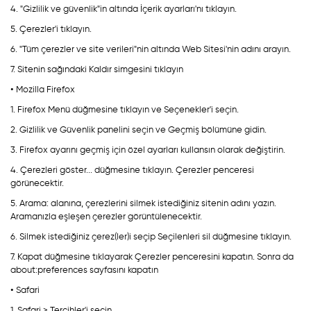
4. "Gizlilik ve güvenlik"in altında İçerik ayarları'nı tıklayın.
5. Çerezler'i tıklayın.
6. "Tüm çerezler ve site verileri"nin altında Web Sitesi'nin adını arayın.
7. Sitenin sağındaki Kaldır simgesini tıklayın
• Mozilla Firefox
1. Firefox Menü düğmesine tıklayın ve Seçenekler'i seçin.
2. Gizlilik ve Güvenlik panelini seçin ve Geçmiş bölümüne gidin.
3. Firefox ayarını geçmiş için özel ayarları kullansın olarak değiştirin.
4. Çerezleri göster... düğmesine tıklayın. Çerezler penceresi
görünecektir.
5. Arama: alanına, çerezlerini silmek istediğiniz sitenin adını yazın.
Aramanızla eşleşen çerezler görüntülenecektir.
6. Silmek istediğiniz çerez(ler)i seçip Seçilenleri sil düğmesine tıklayın.
7. Kapat düğmesine tıklayarak Çerezler penceresini kapatın. Sonra da
about:preferences sayfasını kapatın
• Safari
1. Safari > Tercihler'i seçin.