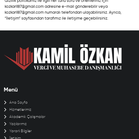
Gizlilik politikamız ile ilgili her türlü soru ve önerileriniz için
kozkan187@gmail.com adresine e-mail gönderebilir veya
kozkan187@gmail.com numaralı telefondan ulaşabilirsiniz. Ayrıca,
“İletişim” sayfasından tarafımız ile iletişime geçebilirsiniz.
Menü
Ana Sayfa
Hizmetlerimiz
Akademik Çalışmalar
Yazılarımız
Yararlı Bilgiler
İletişim