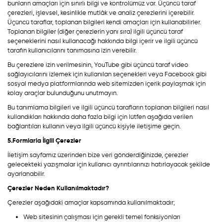
bunların amaçları için sınırlı bilgi ve kontrolümüz var. Üçüncü taraf
çerezleri, işlevsel, kesinlikle mutlâk ve analiz çerezlerini içerebilir.
Üçüncü taraflar, toplanan bilgileri kendi amaçları için kullanabilirler.
Toplanan bilgiler (diğer çerezlerin yanı sıra) ilgili üçüncü taraf
seçeneklerini nasıl kullanacağı hakkında bilgi içerir ve ilgili üçüncü
tarafın kullanıcılarını tanımasına izin verebilir.
Bu çerezlere izin verilmesinin, YouTube gibi üçüncü taraf video
sağlayıcılarını izlemek için kullanılan seçenekleri veya Facebook gibi
sosyal medya platformlarında web sitemizden içerik paylaşmak için
kolay araçlar bulunduğunu unutmayın.
Bu tanımlama bilgileri ve ilgili üçüncü tarafların toplanan bilgileri nasıl
kullandıkları hakkında daha fazla bilgi için lütfen aşağıda verilen
bağlantıları kullanın veya ilgili üçüncü kişiyle iletişime geçin.
5.Formlarla İlgili Çerezler
İletişim sayfamız üzerinden bize veri gönderdiğinizde, çerezler
gelecekteki yazışmalar için kullanıcı ayrıntılarınızı hatırlayacak şekilde
ayarlanabilir.
Çerezler Neden Kullanılmaktadır?
Çerezler aşağıdaki amaçlar kapsamında kullanılmaktadır;
Web sitesinin çalışması için gerekli temel fonksiyonları