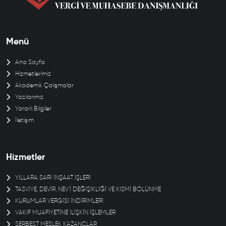
Menü
Ana Sayfa
Hizmetlerimiz
Akademik Çalışmalar
Yazılarımız
Yararlı Bilgiler
İletişim
Hizmetler
YILLARA SARİ İNŞAAT İŞLERİ
TASVİYE, DEVİR, NEV’İ DEĞİŞİKLİĞİ VE KISMİ BÖLÜNME
KURUMLAR VERGİSİ İNDİRİMLERİ
VAKIF MUAFİYETİNE İLİŞKİN İŞLEMLER
SERBEST MESLEK KAZANÇLAR