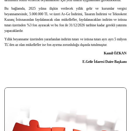
tarihinden sonra verilecek beyannameler için yeni tutarın uygulanması gerekmektedir.
Bu bağlamda, 2025 yılına ilişkin verilecek yıllık gelir ve kurumlar vergisi
beyannamesinde, 5.000.000 TL ve üzeri Ar-Ge İndirimi, Tasarım İndirimi ve Teknokent
Kazanç İstisnasından faydalanacak olan mükellefler, faydalanacakları indirim ve istisna
tutarı üzerinden %3 fon ayıracak ve bu fon ile 31/12/2026 tarihine kadar gerekli yatırımı
yapacaklardır.
Yıllık beyanname üzerinden yararlanılan indirim tutarı ve istisna tutarı ayrı ayrı 5 milyon
TL’den az olan mükellefler ise fon ayırma zorunluluğu dışında tutulmuştur.
Kamil ÖZKAN
E.Gelir İdaresi Daire Başkanı