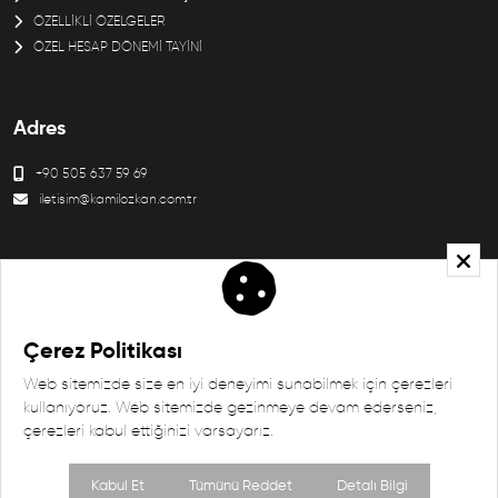
ÖZELLİKLİ ÖZELGELER
ÖZEL HESAP DÖNEMİ TAYİNİ
Adres
+90 505 637 59 69
iletisim@kamilozkan.com.tr
KVKK ve Gizlilik Politikası
Çerez Politikası
Aydınlatma Metni
Çerez Politikası
Web sitemizde size en iyi deneyimi sunabilmek için çerezleri
Copyright © 2026 - Saruhan Web Ajans | Tüm Hakları Saklıdır
kullanıyoruz. Web sitemizde gezinmeye devam ederseniz,
çerezleri kabul ettiğinizi varsayarız.
Kabul Et
Tümünü Reddet
Detalı Bilgi