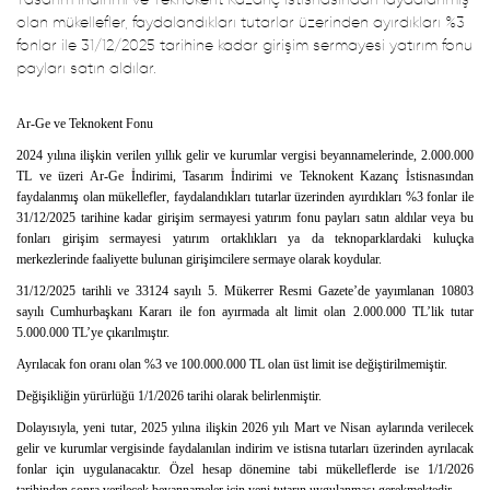
olan mükellefler, faydalandıkları tutarlar üzerinden ayırdıkları %3
fonlar ile 31/12/2025 tarihine kadar girişim sermayesi yatırım fonu
payları satın aldılar.
Ar-Ge ve Teknokent Fonu
2024 yılına ilişkin verilen yıllık gelir ve kurumlar vergisi beyannamelerinde, 2.000.000
TL ve üzeri Ar-Ge İndirimi, Tasarım İndirimi ve Teknokent Kazanç İstisnasından
faydalanmış olan mükellefler, faydalandıkları tutarlar üzerinden ayırdıkları %3 fonlar ile
31/12/2025 tarihine kadar girişim sermayesi yatırım fonu payları satın aldılar veya bu
fonları girişim sermayesi yatırım ortaklıkları ya da teknoparklardaki kuluçka
merkezlerinde faaliyette bulunan girişimcilere sermaye olarak koydular.
31/12/2025 tarihli ve 33124 sayılı 5. Mükerrer Resmi Gazete’de yayımlanan 10803
sayılı Cumhurbaşkanı Kararı ile fon ayırmada alt limit olan 2.000.000 TL’lik tutar
5.000.000 TL’ye çıkarılmıştır.
Ayrılacak fon oranı olan %3 ve 100.000.000 TL olan üst limit ise değiştirilmemiştir.
Değişikliğin yürürlüğü 1/1/2026 tarihi olarak belirlenmiştir.
Dolayısıyla, yeni tutar, 2025 yılına ilişkin 2026 yılı Mart ve Nisan aylarında verilecek
gelir ve kurumlar vergisinde faydalanılan indirim ve istisna tutarları üzerinden ayrılacak
fonlar için uygulanacaktır. Özel hesap dönemine tabi mükelleflerde ise 1/1/2026